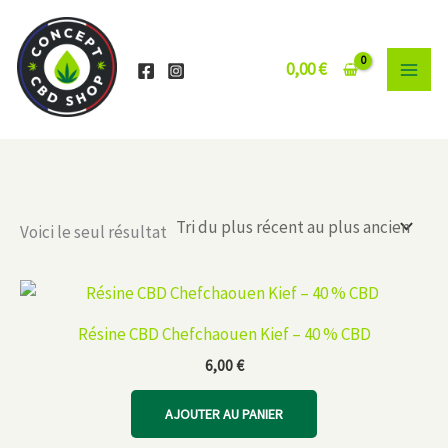
Aller
au
contenu
0,00
€
Voici le seul résultat
Résine CBD Chefchaouen Kief – 40 % CBD
6,00
€
AJOUTER AU PANIER