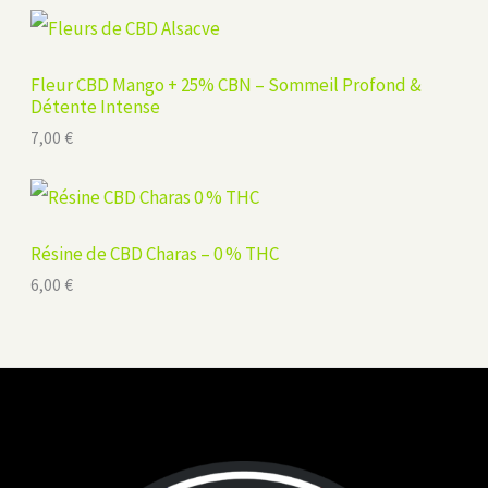
Fleur CBD Mango + 25% CBN – Sommeil Profond &
Détente Intense
7,00
€
Résine de CBD Charas – 0 % THC
6,00
€