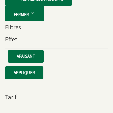
FERMER
Filtres
Effet
E
APAISANT
f
f
APPLIQUER
e
t
Tarif