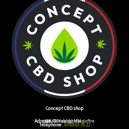
Concept CBD shop
Adresse
68640 Waldighoffen
: 36 rue du Mal Joffre
Téléphone
:
03 69 63 35 22