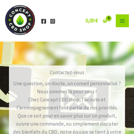
Aller
au
contenu
0,00
€
Contactez-nous
Une question, un doute, un conseil personnalisé ?
Nous sommes là pour vous !
Chez Concept CBD shop, l’écoute et
l’accompagnement font partie de nos priorités.
Que ce soit pour en savoir plus sur un produit,
suivre une commande, ou simplement discuter
des bienfaits du CBD, notre équipe se tient à votre