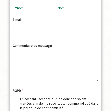
Prénom
Nom
E-mail
*
N
Commentaire ou message
o
m
R
G
P
D
E
-
m
a
i
RGPD
*
l
En cochant j’accepte que les données soient
traitées afin de me recontacter comme indiqué dans
la politique de confidentialité