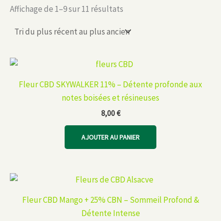
Trié
Affichage de 1–9 sur 11 résultats
du
plus
récent
au
plus
ancien
Fleur CBD SKYWALKER 11% – Détente profonde aux
notes boisées et résineuses
8,00
€
AJOUTER AU PANIER
Fleur CBD Mango + 25% CBN – Sommeil Profond &
Détente Intense