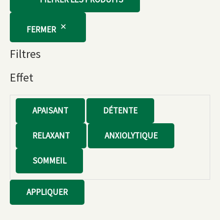
FERMER
Filtres
Effet
E
APAISANT
DÉTENTE
f
RELAXANT
ANXIOLYTIQUE
f
e
SOMMEIL
t
APPLIQUER