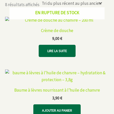
Trié
8 résultats affichés
du
EN RUPTURE DE STOCK
plus
récent
au
plus
ancien
Crème de douche
9,00
€
LIRE LA SUITE
Baume à lèvres nourrissant à l’huile de chanvre
3,90
€
AJOUTER AU PANIER