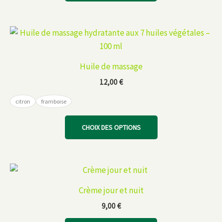
Huile de massage
12,00
€
citron
framboise
Ce
CHOIX DES OPTIONS
produit
a
plusieurs
variations.
Les
Crème jour et nuit
options
9,00
€
peuvent