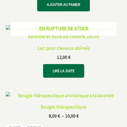
être
AJOUTER AU PANIER
choisies
sur
la
EN RUPTURE DE STOCK
page
du
produit
Lait pour cheveux abîmés
12,00
€
LIRE LA SUITE
Bougie thérapeutique
Plage
8,00
€
–
10,00
€
de
prix :
lavande
patchouli