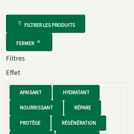
FILTRER LES PRODUITS
FERMER
Filtres
Effet
E
APAISANT
HYDRATANT
f
NOURRISSANT
RÉPARE
f
e
PROTÈGE
RÉGÉNÉRATION
t