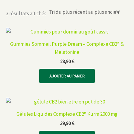
Trié
3 résultats affichés
du
plus
récent
au
plus
ancien
Gummies Sommeil Purple Dream – Complexe CB2® &
Mélatonine
28,90
€
AJOUTER AU PANIER
Gélules Liquides Complexe CB2® Kurra 2000 mg
39,90
€