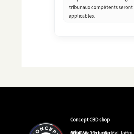
tribunaux compétents seront ce
applicables.
Concept CBD shop
Adresse
68640 Waldighoffen
: 36 rue du Mal Joffre