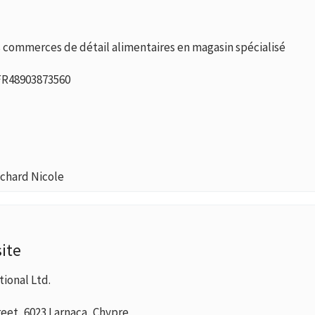
s commerces de détail alimentaires en magasin spécialisé
R48903873560
chard Nicole
ite
ional Ltd.
eet, 6023 Larnaca, Chypre