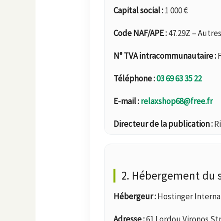
Capital social :
1 000 €
Code NAF/APE :
47.29Z – Autre
N° TVA intracommunautaire :
F
Téléphone :
03 69 63 35 22
E-mail :
relaxshop68@free.fr
Directeur de la publication :
Ri
2. Hébergement du s
Hébergeur :
Hostinger Internat
Adresse :
61 Lordou Vironos Str