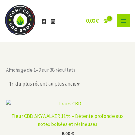
Aller
au
contenu
0,00
€
Trié
Affichage de 1–9 sur 38 résultats
du
plus
récent
au
plus
ancien
Fleur CBD SKYWALKER 11% – Détente profonde aux
notes boisées et résineuses
8,00
€