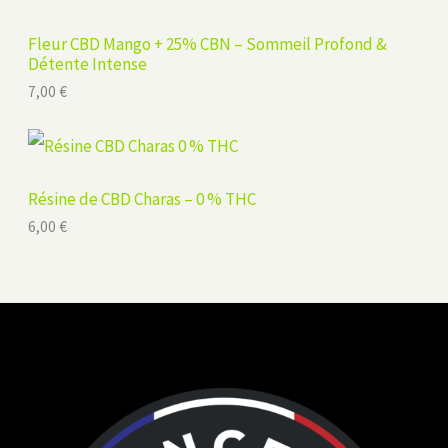
Fleur CBD Mango + 25% CBN – Sommeil Profond &
Détente Intense
7,00
€
Résine de CBD Charas – 0 % THC
6,00
€