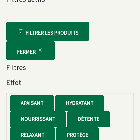
FILTRER LES PRODUITS
FERMER
Filtres
Effet
E
APAISANT
HYDRATANT
f
NOURRISSANT
DÉTENTE
f
e
RELAXANT
PROTÈGE