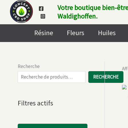
Aller
Votre boutique bien-être
au
Waldighoffen.
contenu
Résine
Fleurs
Huiles
Recherche
Af
RECHERCHE
Filtres actifs