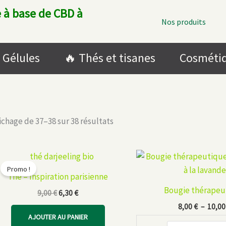
 à base de CBD à
Nos produits
Gélules
🔥​ Thés et tisanes
Cosméti
Trié
fichage de 37–38 sur 38 résultats
du
plus
récent
au
plus
Promo !
ancien
Thé – Inspiration parisienne
Bougie thérapeu
Le
Le
9,00
€
6,30
€
prix
prix
8,00
€
–
10,0
initial
actuel
AJOUTER AU PANIER
était :
est :