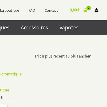
0,00
€
La boutique
FAQ
Contact
ques
Accessoires
Vapotes
tique
Plage
0
€
de
prix :