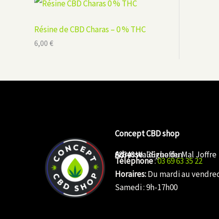
Résine de CBD Charas – 0 % THC
6,00
€
Concept CBD shop
Adresse
68640 Waldighoffen
: 36 rue du Mal Joffre
Téléphone
:
03 69 63 35 22
Horaires:
Du mardi au vendredi
Samedi : 9h-17h00