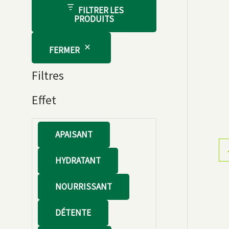
FILTRER LES
PRODUITS
FERMER
Filtres
Effet
E
APAISANT
f
HYDRATANT
f
e
NOURRISSANT
t
DÉTENTE