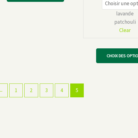
9,00 €.
6,30 €.
lavande
patchouli
Clear
CHOIX DES OPTI
←
1
2
3
4
5