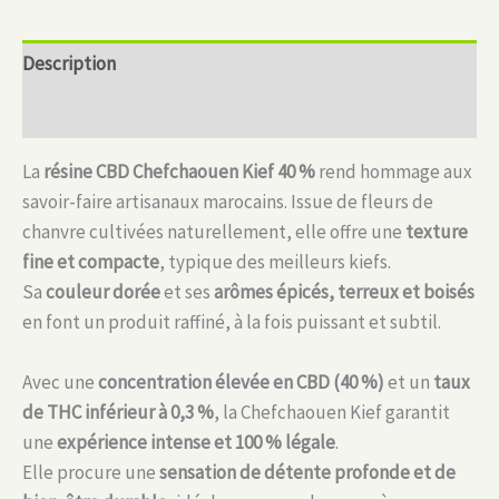
CBD
Chefchaouen
Description
Kief
–
Informations complémentaires
40
%
La
résine CBD Chefchaouen Kief 40 %
rend hommage aux
CBD
savoir-faire artisanaux marocains. Issue de fleurs de
chanvre cultivées naturellement, elle offre une
texture
fine et compacte
, typique des meilleurs kiefs.
Sa
couleur dorée
et ses
arômes épicés, terreux et boisés
en font un produit raffiné, à la fois puissant et subtil.
Avec une
concentration élevée en CBD (40 %)
et un
taux
de THC inférieur à 0,3 %
, la Chefchaouen Kief garantit
une
expérience intense et 100 % légale
.
Elle procure une
sensation de détente profonde et de