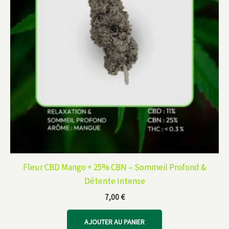
Fleur CBD Mango + 25% CBN – Sommeil Profond &
Détente Intense
7,00
€
AJOUTER AU PANIER