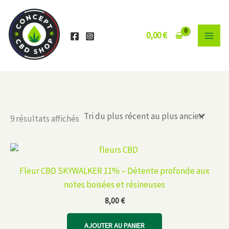
Aller
au
contenu
0,00
€
Trié
9 résultats affichés
du
plus
récent
au
plus
ancien
Fleur CBD SKYWALKER 11% – Détente profonde aux
notes boisées et résineuses
8,00
€
AJOUTER AU PANIER