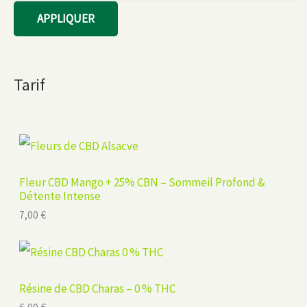
e
APPLIQUER
t
Tarif
Fleur CBD Mango + 25% CBN – Sommeil Profond &
Détente Intense
7,00
€
Résine de CBD Charas – 0 % THC