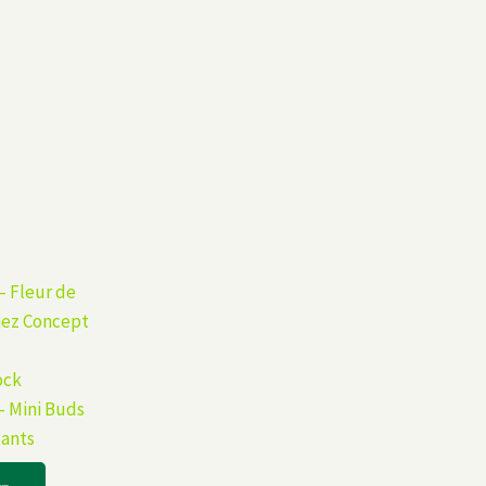
ock
– Mini Buds
lants