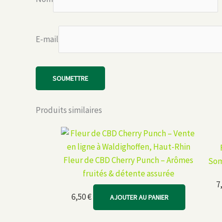
E-mail
Produits similaires
Fleur de CBD Cherry Punch – Arômes
Som
fruités & détente assurée
7
6,50
€
AJOUTER AU PANIER