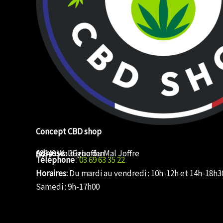
Concept CBD shop
Adresse
68640 Waldighoffen
: 36 rue du Mal Joffre
Téléphone
:
03 69 63 35 22
Horaires:
Du mardi au vendredi : 10h-12h et 14h-18h3
Samedi : 9h-17h00