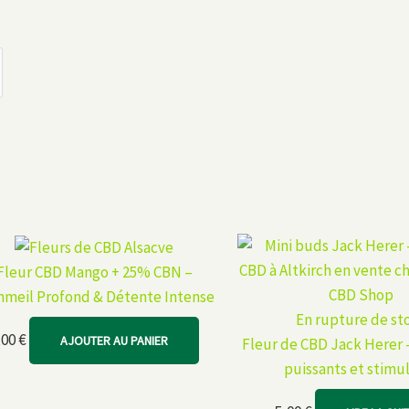
Fleur CBD Mango + 25% CBN –
meil Profond & Détente Intense
En rupture de st
,00
€
AJOUTER AU PANIER
Fleur de CBD Jack Herer 
puissants et stimu