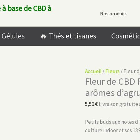
 à base de CBD à
Nos produits
Gélules
🔥​ Thés et tisanes
Cosméti
Accueil
/
Fleurs
/ Fleur 
Fleur de CBD 
arômes d’agr
5,50
€
Livraison gratuite 
Petits buds aux notes d’
culture indoor et ses 13