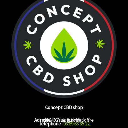
Concept CBD shop
Adresse
68640 Waldighoffen
: 36 rue du Mal Joffre
Téléphone
:
03 69 63 35 22