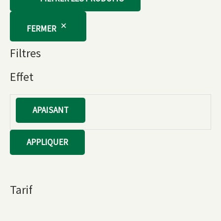
FERMER
Filtres
Effet
E
APAISANT
f
f
APPLIQUER
e
t
Tarif