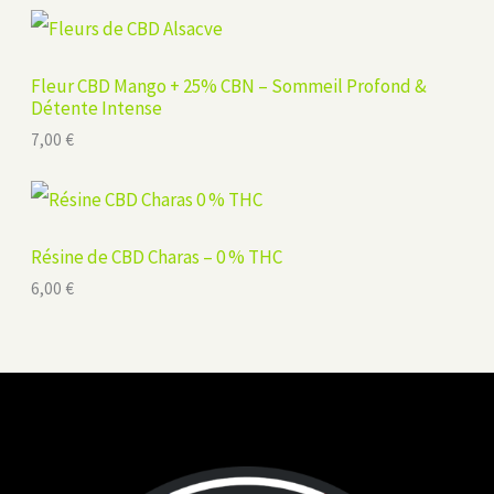
Fleur CBD Mango + 25% CBN – Sommeil Profond &
Détente Intense
7,00
€
Résine de CBD Charas – 0 % THC
6,00
€