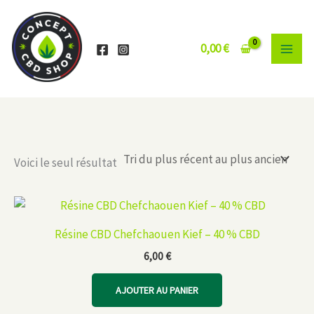
Aller
au
contenu
0,00
€
Voici le seul résultat
Résine CBD Chefchaouen Kief – 40 % CBD
6,00
€
AJOUTER AU PANIER