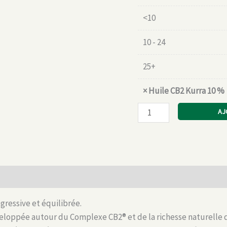
<10
10 - 24
25+
×
Huile CB2 Kurra 10 %
quantité
AJ
de
Huile
CB2
Kurra
 (0)
10
%
ressive et équilibrée.
eloppée autour du Complexe CB2® et de la richesse naturelle 