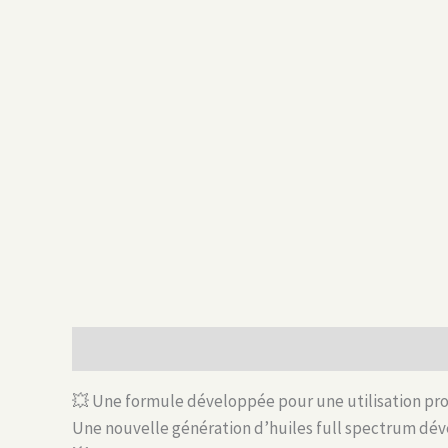
Description
Informations complémentaires
Avis
💥 Une formule développée pour une utilisation prog
Une nouvelle génération d’huiles full spectrum dév