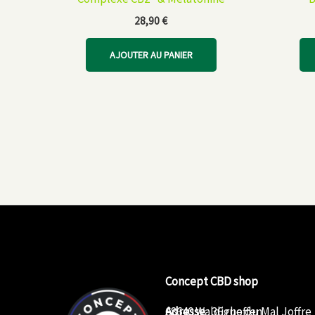
28,90
€
AJOUTER AU PANIER
Concept CBD shop
Adresse
68640 Waldighoffen
: 36 rue du Mal Joffre