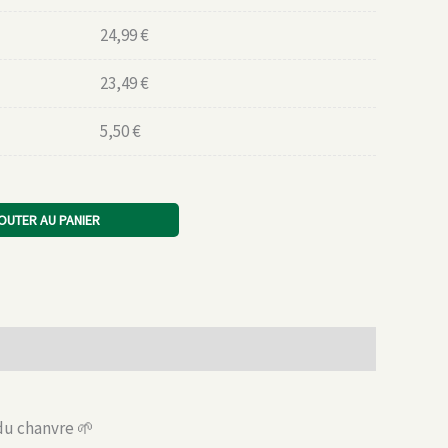
24,99
€
23,49
€
5,50
€
OUTER AU PANIER
du chanvre 🌱