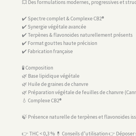
💥 Des formulations modernes, progressives et stru
✔️ Spectre complet & Complexe CB2®
✔️ Synergie végétale avancée
✔️ Terpènes & flavonoïdes naturellement présents
✔️ Format gouttes haute précision
✔️ Fabrication française
🧪 Composition
🌿 Base lipidique végétale
🌿 Huile de graines de chanvre
🌿 Préparation végétale de feuilles de chanvre (Canna
💧 Complexe CB2®
🍃 Présence naturelle de terpènes et flavonoïdes is
👉 THC < 0,3 % 💊 Conseils d’utilisation 👉 Déposer 