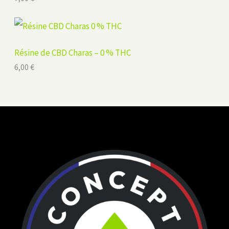
Résine de CBD Charas – 0 % THC
6,00
€