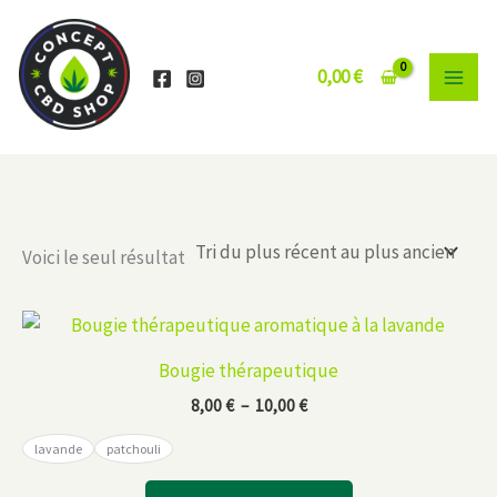
Aller
au
contenu
0,00
€
Voici le seul résultat
Bougie thérapeutique
Plage
8,00
€
–
10,00
€
de
prix :
lavande
patchouli
8,00 €
Ce
à