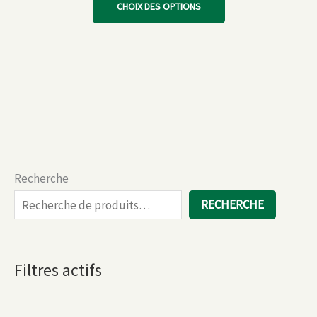
CHOIX DES OPTIONS
10,00 €
produit
a
plusieurs
variations.
Les
options
peuvent
être
choisies
Recherche
sur
la
RECHERCHE
page
du
produit
Filtres actifs