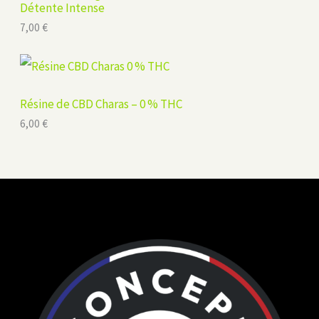
Détente Intense
7,00
€
Résine de CBD Charas – 0 % THC
6,00
€