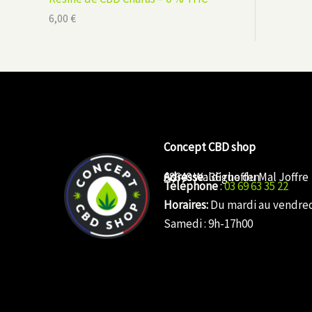
6,00
€
Concept CBD shop
Adresse
68640 Waldighoffen
: 36 rue du Mal Joffre
Téléphone
:
03 69 63 35 22
Horaires:
Du mardi au vendredi
Samedi : 9h-17h00