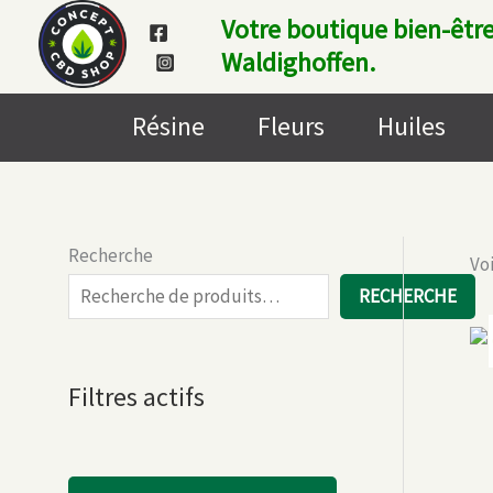
Aller
Votre boutique bien-être
au
Waldighoffen.
contenu
Résine
Fleurs
Huiles
Recherche
Voi
RECHERCHE
Filtres actifs