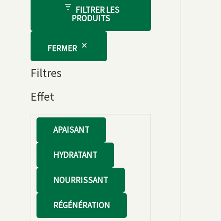
FILTRER LES
PRODUITS
FERMER
Filtres
Effet
E
APAISANT
f
HYDRATANT
f
e
NOURRISSANT
t
RÉGÉNÉRATION