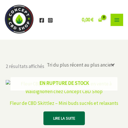
Aller
au
contenu
0,00
€
Trié
2 résultats affichés
du
plus
récent
EN RUPTURE DE STOCK
au
plus
ancien
Fleur de CBD Skittlez – Mini buds sucrés et relaxants
LIRE LA SUITE