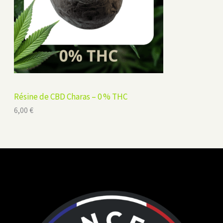
Résine de CBD Charas – 0 % THC
6,00
€