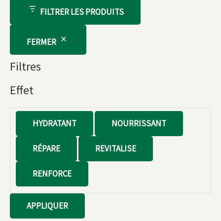
FILTRER LES PRODUITS
FERMER
Filtres
Effet
E
HYDRATANT
NOURRISSANT
f
RÉPARE
REVITALISE
f
e
RENFORCE
t
APPLIQUER