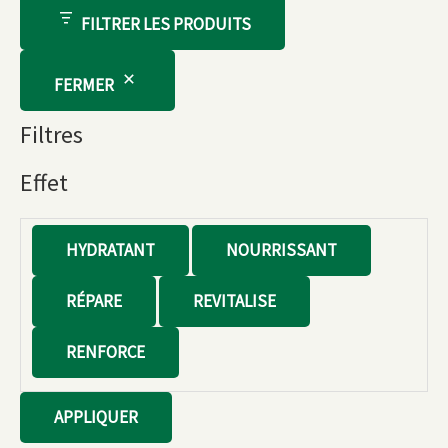
FILTRER LES PRODUITS
FERMER
Filtres
Effet
E
HYDRATANT
NOURRISSANT
f
RÉPARE
REVITALISE
f
e
RENFORCE
t
APPLIQUER