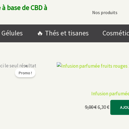
 à base de CBD à
Nos produits
Gélules
🔥​ Thés et tisanes
Cosméti
ci le seul résultat
Promo !
Infusion parfumée
Le
Le
9,00
€
6,30
€
AJOU
prix
prix
initial
actuel