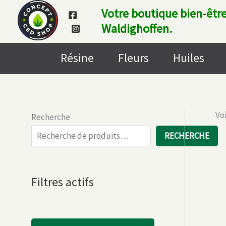
Aller
Votre boutique bien-être
au
Waldighoffen.
contenu
Résine
Fleurs
Huiles
Voi
Recherche
RECHERCHE
Filtres actifs