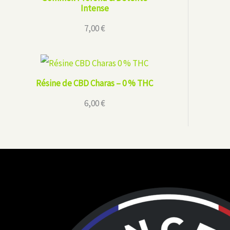
Intense
7,00
€
Résine de CBD Charas – 0 % THC
6,00
€