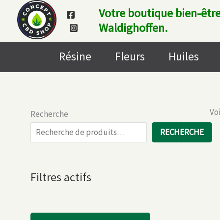
Aller
Votre boutique bien-être
au
Waldighoffen.
contenu
Résine
Fleurs
Huiles
Voi
Recherche
RECHERCHE
Filtres actifs