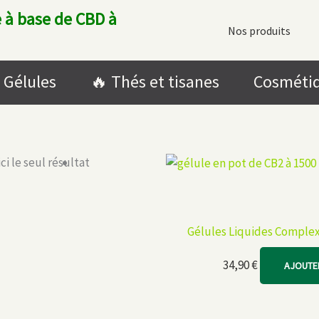
 à base de CBD à
Nos produits
Gélules
🔥​ Thés et tisanes
Cosméti
ci le seul résultat
Gélules Liquides Complex
34,90
€
AJOUTER