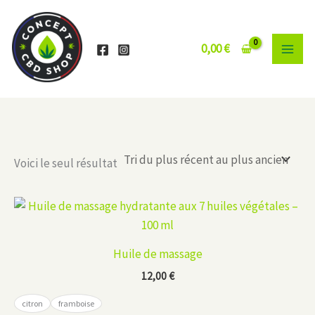
Aller
au
contenu
0,00
€
Voici le seul résultat
Huile de massage
12,00
€
citron
framboise