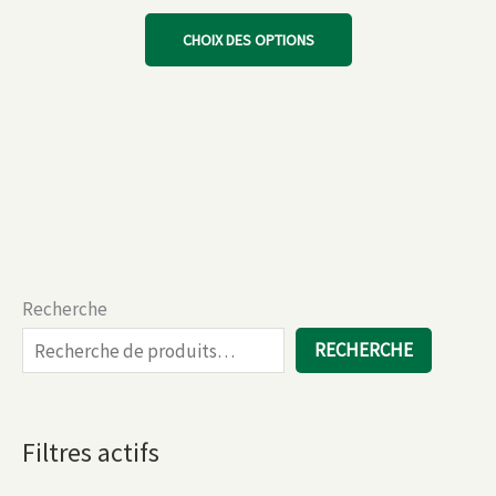
Ce
CHOIX DES OPTIONS
produit
a
plusieurs
variations.
Les
options
peuvent
être
choisies
Recherche
sur
la
RECHERCHE
page
du
produit
Filtres actifs