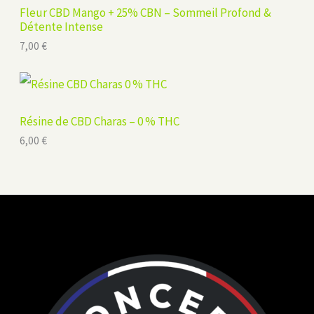
Fleur CBD Mango + 25% CBN – Sommeil Profond &
Détente Intense
7,00
€
Résine de CBD Charas – 0 % THC
6,00
€