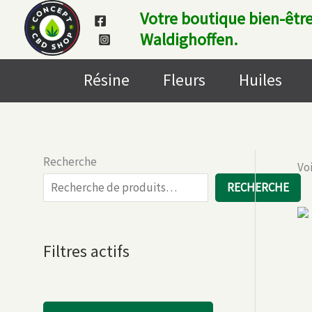
Aller
Votre boutique bien-être
au
Waldighoffen.
contenu
Résine
Fleurs
Huiles
Recherche
Voi
RECHERCHE
Filtres actifs