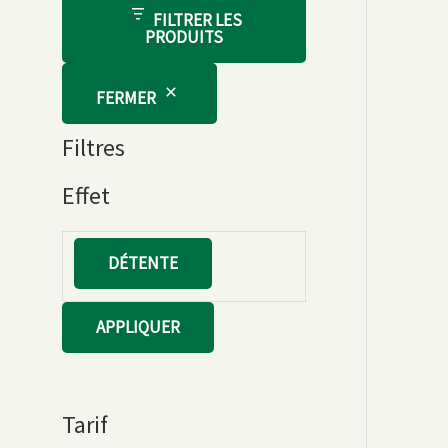
FILTRER LES
PRODUITS
FERMER
Filtres
Effet
E
DÉTENTE
f
f
APPLIQUER
e
t
Tarif