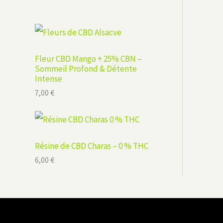
Fleur CBD Mango + 25% CBN –
Sommeil Profond & Détente
Intense
7,00
€
Résine de CBD Charas – 0 % THC
6,00
€