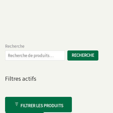
plusieurs
variations.
Les
options
peuvent
être
choisies
Recherche
sur
la
RECHERCHE
page
du
produit
Filtres actifs
FILTRER LES PRODUITS