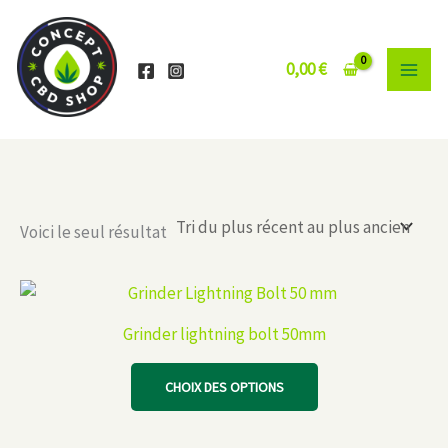
Aller
au
contenu
0,00
€
Voici le seul résultat
Grinder lightning bolt 50mm
Ce
CHOIX DES OPTIONS
produit
a