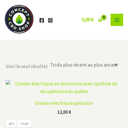
Aller
au
contenu
0,00
€
Voici le seul résultat
Grinder electrique polinator
12,00
€
gris
rouge