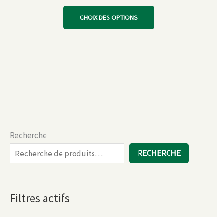
Ce
CHOIX DES OPTIONS
produit
a
plusieurs
variations.
Les
options
peuvent
être
choisies
Recherche
sur
la
RECHERCHE
page
du
produit
Filtres actifs