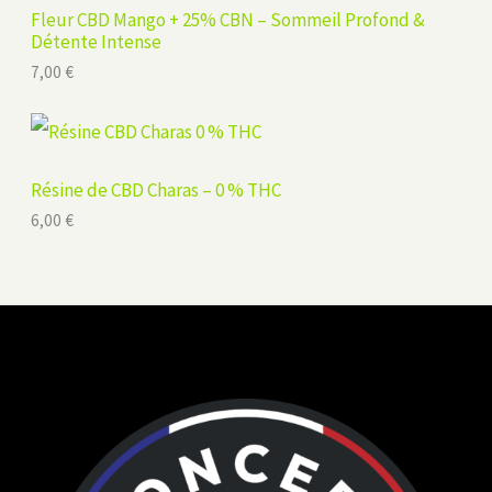
Fleur CBD Mango + 25% CBN – Sommeil Profond &
Détente Intense
7,00
€
Résine de CBD Charas – 0 % THC
6,00
€