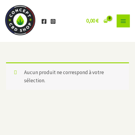
Aller
au
contenu
0,00
€
Aucun produit ne correspond à votre
sélection.