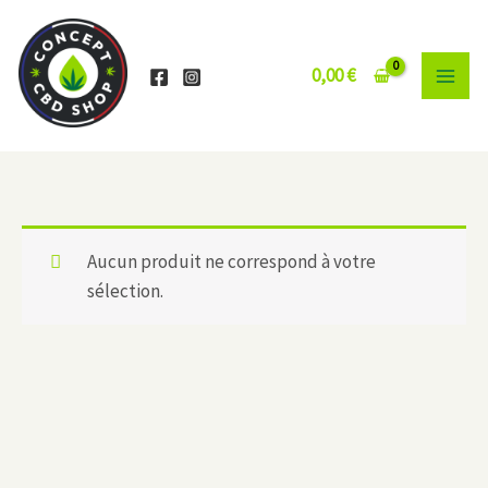
Aller
au
contenu
0,00
€
Aucun produit ne correspond à votre
sélection.