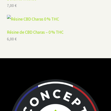
7,00
€
Résine de CBD Charas – 0 % THC
6,00
€