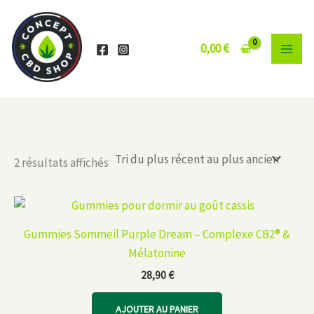
Aller
au
contenu
0,00
€
Trié
2 résultats affichés
du
plus
récent
au
plus
ancien
Gummies Sommeil Purple Dream – Complexe CB2® &
Mélatonine
28,90
€
AJOUTER AU PANIER