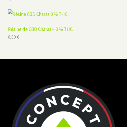
Résine de CBD Charas – 0 % THC
6,00
€