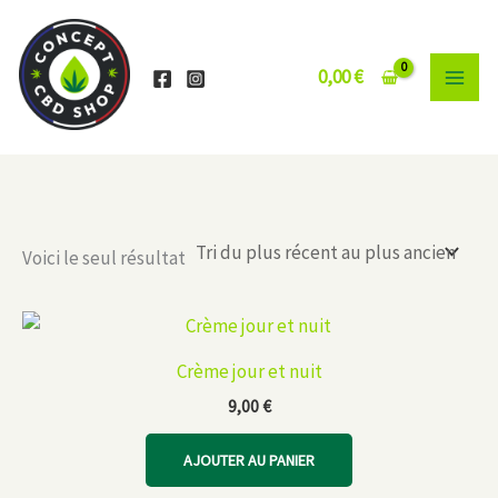
Aller
au
contenu
0,00
€
Voici le seul résultat
Crème jour et nuit
9,00
€
AJOUTER AU PANIER