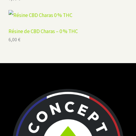
Résine de CBD Charas – 0 % THC
6,00
€