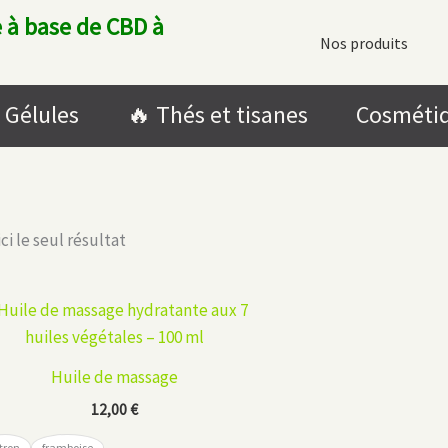
 à base de CBD à
Nos produits
Gélules
🔥​ Thés et tisanes
Cosméti
ci le seul résultat
Huile de massage
12,00
€
tron
framboise