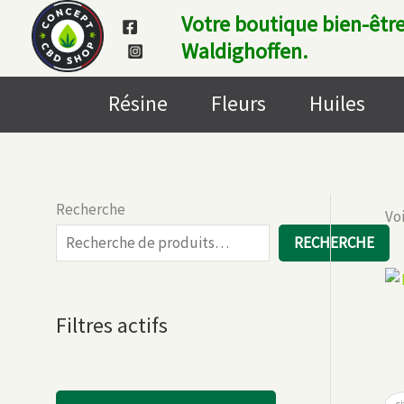
Aller
Votre boutique bien-être
au
Waldighoffen.
contenu
Résine
Fleurs
Huiles
Recherche
Voi
RECHERCHE
Filtres actifs
ci