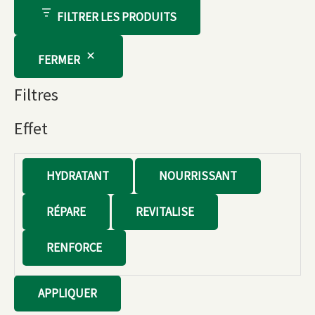
FILTRER LES PRODUITS
FERMER
Filtres
Effet
E
HYDRATANT
NOURRISSANT
f
RÉPARE
REVITALISE
f
e
RENFORCE
t
APPLIQUER