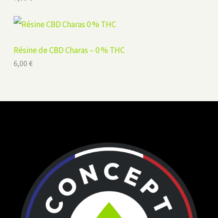
Résine de CBD Charas – 0 % THC
6,00
€