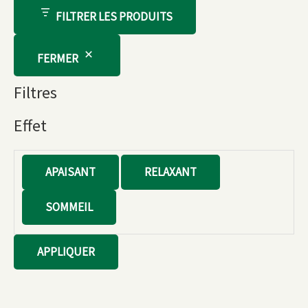
FILTRER LES PRODUITS
FERMER
Filtres
Effet
E
APAISANT
RELAXANT
f
SOMMEIL
f
e
APPLIQUER
t