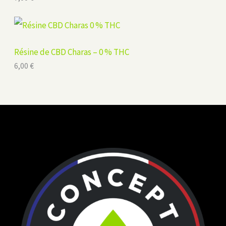
Résine de CBD Charas – 0 % THC
6,00
€