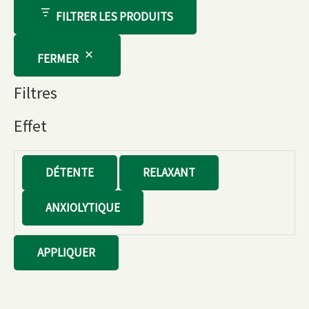
FILTRER LES PRODUITS
FERMER
Filtres
Effet
E
DÉTENTE
RELAXANT
f
ANXIOLYTIQUE
f
e
APPLIQUER
t