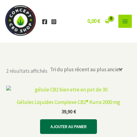
Aller
au
contenu
0,00
€
Trié
2 résultats affichés
du
plus
récent
au
plus
ancien
Gélules Liquides Complexe CB2® Kurra 2000 mg
39,90
€
AJOUTER AU PANIER