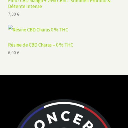
Fleur CBD Mango + 25% CBN – Sommeil Profond &
Détente Intense
7,00
€
Résine de CBD Charas – 0 % THC
6,00
€