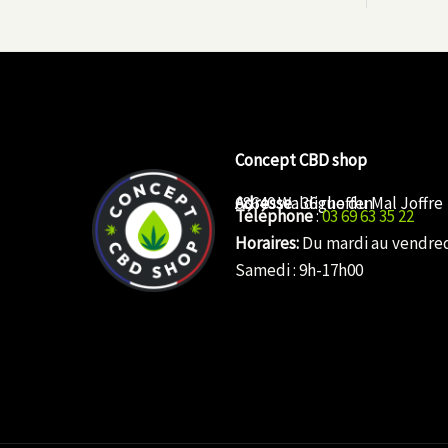
Concept CBD shop
Adresse
68640 Waldighoffen
: 36 rue du Mal Joffre
Téléphone
:
03 69 63 35 22
Horaires:
Du mardi au vendredi
Samedi : 9h-17h00