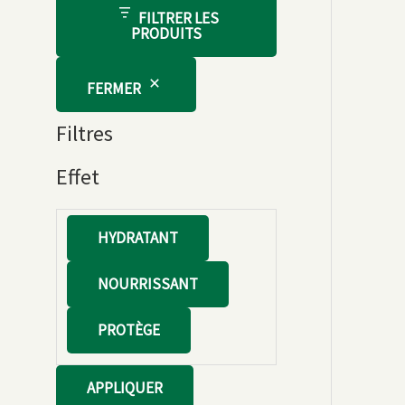
FILTRER LES
PRODUITS
FERMER
Filtres
Effet
E
HYDRATANT
f
NOURRISSANT
f
e
PROTÈGE
t
APPLIQUER