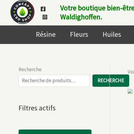
Aller
Votre boutique bien-être
au
Waldighoffen.
contenu
Résine
Fleurs
Huiles
Recherche
Voi
RECHERCHE
Filtres actifs