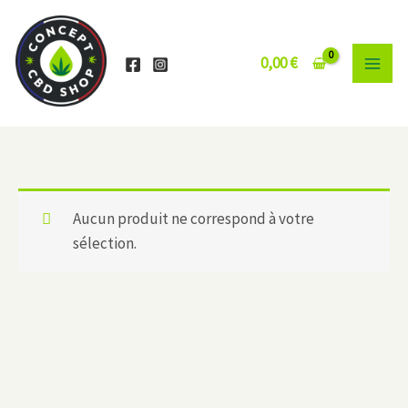
Aller
au
contenu
0,00
€
Aucun produit ne correspond à votre
sélection.