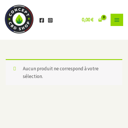
Aller
au
contenu
0,00
€
Aucun produit ne correspond à votre
sélection.